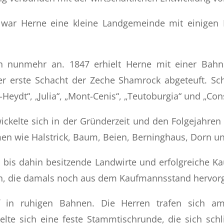
 war Herne eine kleine Landgemeinde mit einigen
h nunmehr an. 1847 erhielt Herne mit einer Bahns
 erste Schacht der Zeche Shamrock abgeteuft. Schn
eydt“, „Julia“, „Mont-Cenis“, „Teutoburgia“ und „Cons
ckelte sich in der Gründerzeit und den Folgejahren
en wie Halstrick, Baum, Beien, Berninghaus, Dorn un
n bis dahin besitzende Landwirte und erfolgreiche K
en, die damals noch aus dem Kaufmannsstand hervor
ief in ruhigen Bahnen. Die Herren trafen sich 
e sich eine feste Stammtischrunde, die sich schl