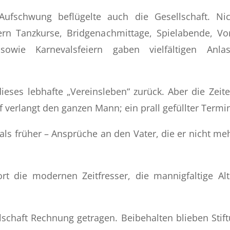
 Aufschwung beflügelte auch die Gesellschaft. N
ern Tanzkurse, Bridgenachmittage, Spielabende, V
n sowie Karnevalsfeiern gaben vielfältigen A
eses lebhafte „Vereinsleben“ zurück. Aber die Zeite
f verlangt den ganzen Mann; ein prall gefüllter Termi
 als früher – Ansprüche an den Vater, die er nicht m
rt die modernen Zeitfresser, die mannigfaltige Alte
lschaft Rechnung getragen. Beibehalten blieben Stif